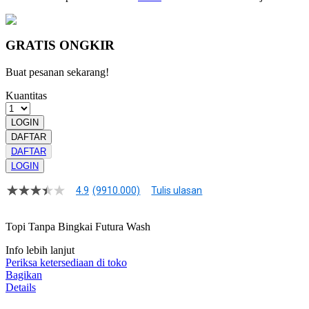
GRATIS ONGKIR
Buat pesanan sekarang!
Kuantitas
LOGIN
DAFTAR
DAFTAR
LOGIN
4.9
(9910.000)
Tulis ulasan
4.9
dari
5
Topi Tanpa Bingkai Futura Wash
bintang,
nilai
Info lebih lanjut
rating
rata-
Periksa ketersediaan di toko
rata.
Bagikan
Read
Details
13
Reviews.