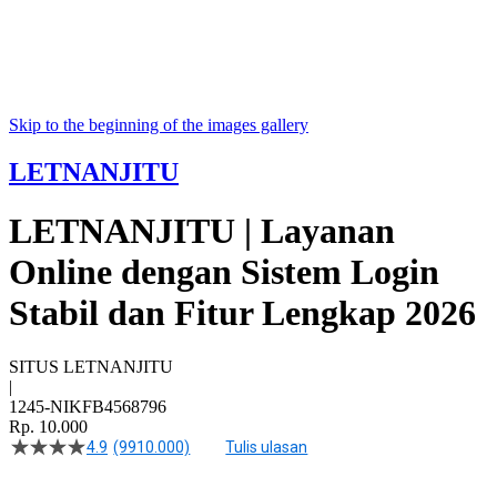
Skip to the beginning of the images gallery
LETNANJITU
LETNANJITU | Layanan
Online dengan Sistem Login
Stabil dan Fitur Lengkap 2026
SITUS LETNANJITU
|
1245-NIKFB4568796
Rp. 10.000
4.9
(9910.000)
Tulis ulasan
4.5
dari
5