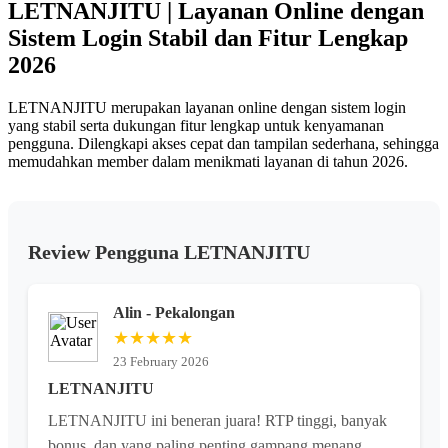
LETNANJITU | Layanan Online dengan
Tautan
halaman
Sistem Login Stabil dan Fitur Lengkap
yang
sama.
2026
LETNANJITU merupakan layanan online dengan sistem login
yang stabil serta dukungan fitur lengkap untuk kenyamanan
pengguna. Dilengkapi akses cepat dan tampilan sederhana, sehingga
memudahkan member dalam menikmati layanan di tahun 2026.
Review Pengguna LETNANJITU
Alin - Pekalongan
★★★★★
23 February 2026
LETNANJITU
LETNANJITU ini beneran juara! RTP tinggi, banyak
bonus, dan yang paling penting gampang menang.