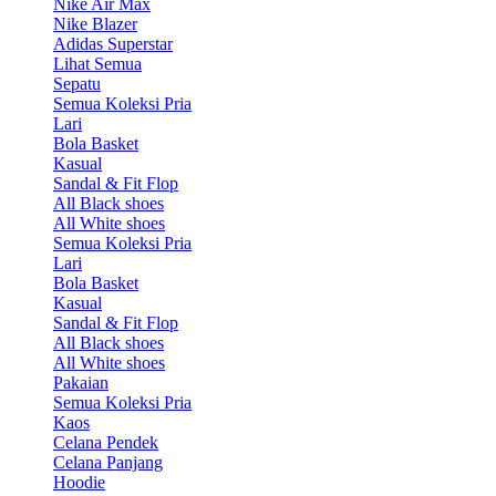
Nike Air Max
Nike Blazer
Adidas Superstar
Lihat Semua
Sepatu
Semua Koleksi Pria
Lari
Bola Basket
Kasual
Sandal & Fit Flop
All Black shoes
All White shoes
Semua Koleksi Pria
Lari
Bola Basket
Kasual
Sandal & Fit Flop
All Black shoes
All White shoes
Pakaian
Semua Koleksi Pria
Kaos
Celana Pendek
Celana Panjang
Hoodie