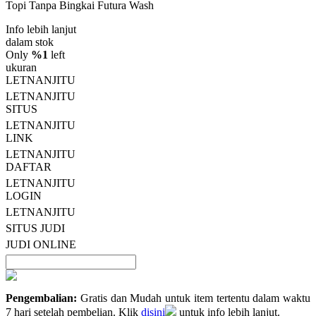
Topi Tanpa Bingkai Futura Wash
bintang,
nilai
Info lebih lanjut
rating
rata-
dalam stok
rata.
Only
%1
left
Read
ukuran
13
LETNANJITU
Reviews.
LETNANJITU
Tautan
halaman
SITUS
yang
LETNANJITU
sama.
LINK
LETNANJITU
DAFTAR
LETNANJITU
LOGIN
LETNANJITU
SITUS JUDI
JUDI ONLINE
Pengembalian:
Gratis dan Mudah untuk item tertentu dalam waktu
7 hari setelah pembelian. Klik
disini
untuk info lebih lanjut.